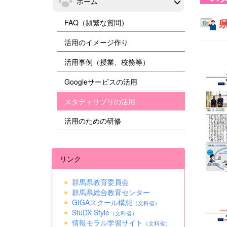
ホーム
県
FAQ（頻繁な質問）
活用のイメージ作り
活用事例（授業、校務等）
Googleサービスの活用
スタディサプリの活用
活用のための研修
リンク
群馬県教育委員会
群馬県総合教育センター
GIGAスクール構想
（文科省）
StuDX Style
（文科省）
情報モラル学習サイト
（文科省）