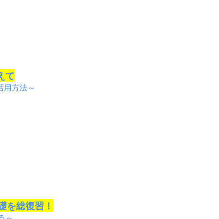
えて
活用方法～
礎を総復習！
る～