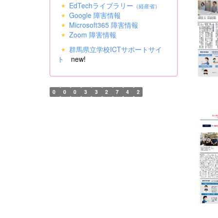
EdTechライブラリー
（経産省）
Google 障害情報
Microsoft365 障害情報
Zoom 障害情報
群馬県立学校ICTサポートサイ
ト
new!
0
0
0
3
3
2
7
4
2