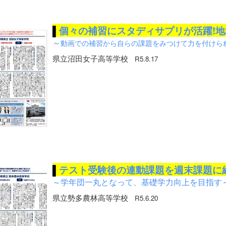
▌
個々の補習にスタディサプリが活躍!
～
動画での補習から自らの課題をみつけて力を付けら
県立沼田女子高等学校
R5.8.17
▌
テスト受験後の連動課題を週末課題に
～学年団一丸となって、基礎学力向上を目指す
県立勢多農林高等学校
R5.6.20