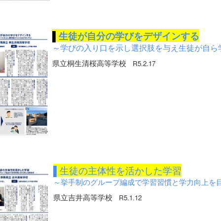
▌
生徒が自分の学びをデザインする
～学びの入り口を示し選択肢を与え生徒が自ら
県立桐生清桜高等学校
R5.2.17
▌生徒の主体性を活かした学習
～挙手制のグループ編成で学習習慣と学力向上を
県立吉井高等学校
R5.1.12