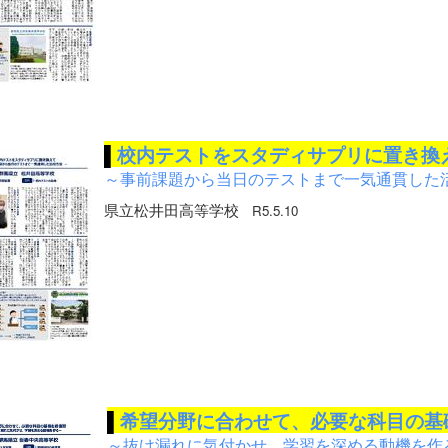
▌
校内テストをスタディサプリに置き換
～事前課題から当日のテストまで一気通貫した
県立松井田高等学校
R5.5.10
▌
希望分野に合わせて、必要な科目の基
～抜け漏れに気付かせ、学習を深める動機を作