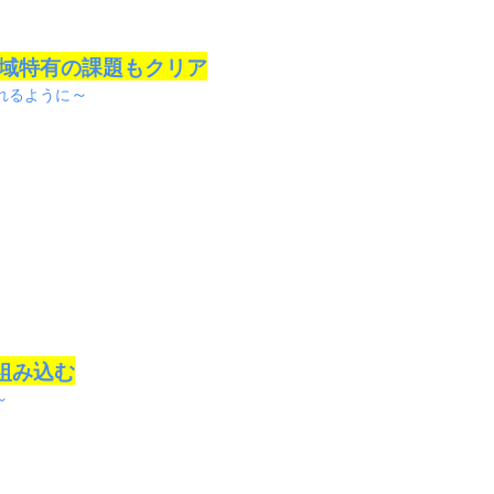
地域特有の課題もクリア
～
れるように
組み込む
～