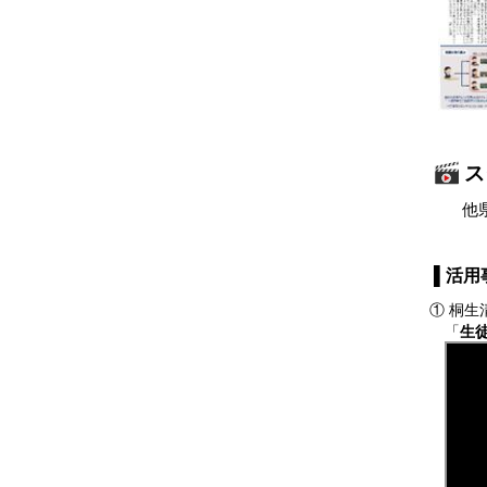
ス
他県の
▌活用
① 桐生
「
生