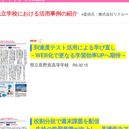
立学校における活用事例の紹介
※提供元：株式会社リクルー
▌到達度テスト活用による学び直し
－WEB化で更なる学習効率UPへ期待－
県立長野原高等学校
R6.02.15
▌役割分担で週末課題を配信
－生徒の学習意識が向上し、基礎学力ア